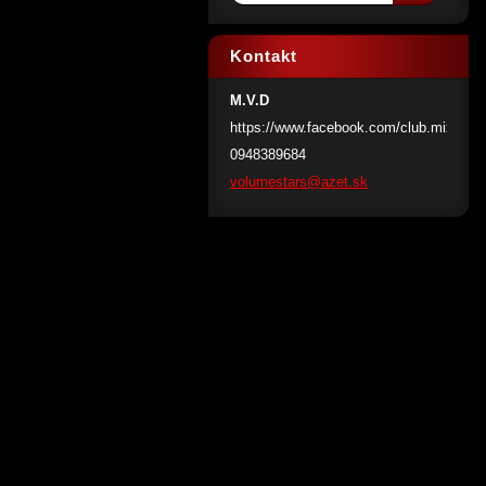
Kontakt
M.V.D
https://www.facebook.com/club.mix.miss
0948389684
volumest
ars@azet
.sk