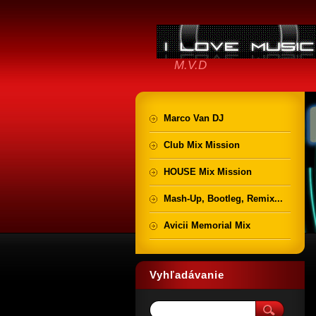
M.V.D
Marco Van DJ
Club Mix Mission
HOUSE Mix Mission
Mash-Up, Bootleg, Remix...
Avicii Memorial Mix
Vyhľadávanie